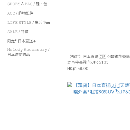
𝚂𝙷𝙾𝙴𝚂 & 𝙱𝙰𝙶 / 鞋、包
𝙰𝙲𝙲 / 飾物配件
𝙻𝙸𝙵𝙴 𝚂𝚃𝚈𝙻𝙴 / 生活小品
𝚂𝙰𝙻𝙴 / 特價
限定!!日本直送✈️
𝙼𝚎𝚕𝚘𝚍𝚢 𝙰𝚌𝚌𝚎𝚜𝚜𝚘𝚛𝚢 /
日本時尚飾品
【預訂】日本直送🇯🇵立體鉤花蕾
穿吊帶長裙 🏷️JP65133
HK$158.00