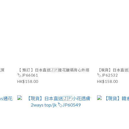
氣質
【 預訂 】日本直送🇯🇵提花皺褶背心外搭
【現貨】日本直送🇯
🏷️JP66061
🏷️JP62532
HK$158.00
HK$158.00