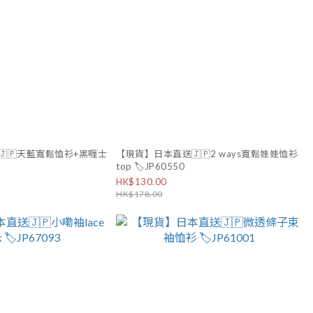
🇵天藍寬鬆恤衫+黑喱士
【現貨】日本直送🇯🇵2 ways寬鬆娃娃恤衫
top 🏷️JP60550
HK$130.00
HK$178.00