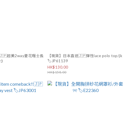
🇵超美2way菱花喱士長
【現貨】日本直送🇯🇵彈性lace polo top/jk
🏷️JP61139
93
HK$130.00
HK$158.00