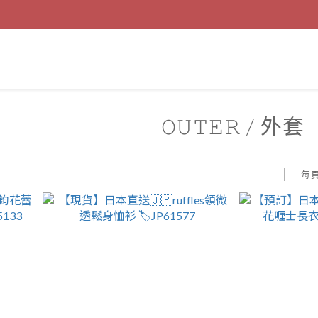
𝙾𝚄𝚃𝙴𝚁 / 外套
每