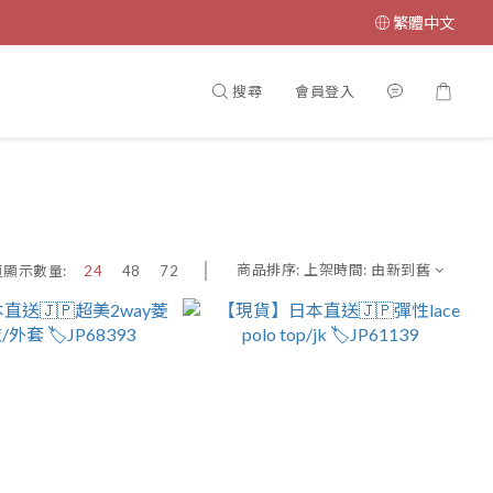
繁體中文
搜尋
會員登入
商品排序:
上架時間: 由新到舊
頁顯示數量:
24
48
72