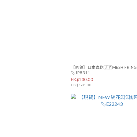
【現貨】日本直送🇯🇵MESH FRINGE
🏷️JP8311
HK$130.00
HK$168.00