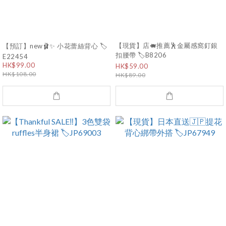
【現貨】店🐖推薦🕺金屬感窩釘銀
【預訂】new🩰✨ 小花蕾絲背心 🏷️
扣腰帶 🏷️B8206
E22454
HK$99.00
HK$59.00
HK$108.00
HK$89.00