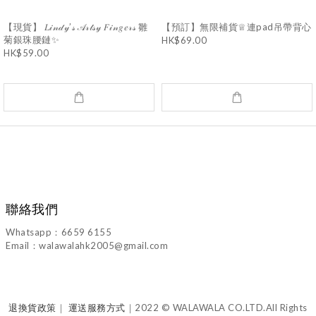
【現貨】 𝐿𝒾𝓃𝒹𝓎’𝓈 𝒜𝓇𝓉𝓈𝓎 𝐹𝒾𝓃𝑔𝑒𝓇𝓈 雛
【預訂】無限補貨♕連pad吊帶背心
菊銀珠腰鏈✨
HK$69.00
HK$59.00
聯絡我們
Whatsapp：6659 6155
Email：walawalahk2005@gmail.com
退換貨政策
｜
運送服務方式
｜2022 © WALAWALA CO.LTD.All Rights