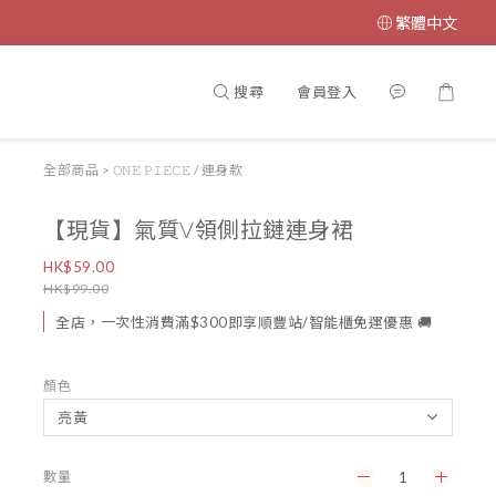
繁體中文
搜尋
會員登入
全部商品
>
𝙾𝙽𝙴 𝙿𝙸𝙴𝙲𝙴 / 連身款
【現貨】氣質V領側拉鏈連身裙
HK$59.00
HK$99.00
全店，一次性消費滿$300即享順豐站/智能櫃免運優惠 🚚
顏色
數量