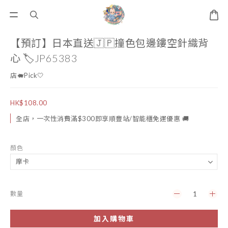
【預訂】日本直送🇯🇵撞色包邊鏤空針織背
心 🏷️JP65383
店🐖Pick🤍
HK$108.00
全店，一次性消費滿$300即享順豐站/智能櫃免運優惠 🚚
顏色
數量
加入購物車