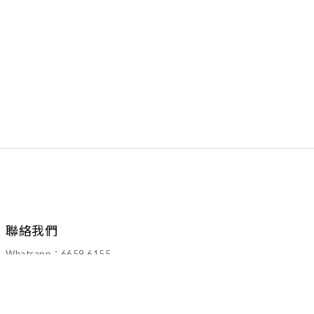
聯絡我們
Whatsapp：6659 6155
Email：walawalahk2005@gmail.com