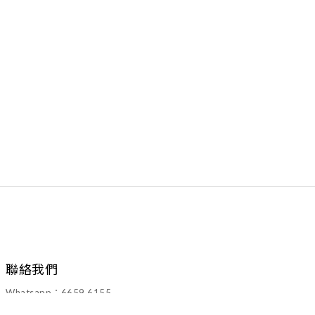
聯絡我們
Whatsapp：6659 6155
Email：walawalahk2005@gmail.com