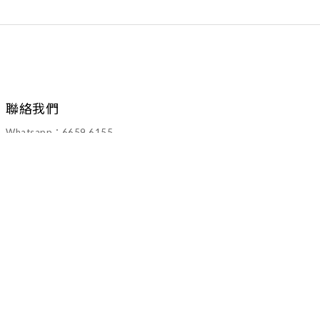
聯絡我們
Whatsapp：6659 6155
Email：walawalahk2005@gmail.com
退換貨政策
｜
運送服務方式
｜2022 © WALAWALA CO.LTD.All Rights
Reserved
Powered by
SHOPLINE Payments