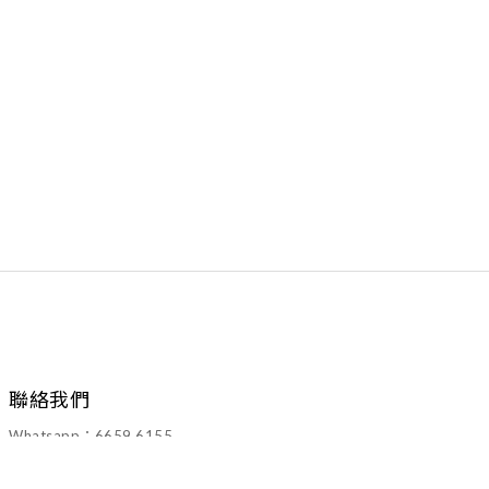
聯絡我們
Whatsapp：6659 6155
Email：walawalahk2005@gmail.com