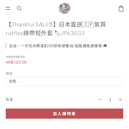
【Thankful SALE‼️】日本直送🇯🇵氣質
ruffles綁帶短外套 🏷️JP63033
全店，一次性消費滿$300即享順豐站/智能櫃免運優惠 🚚
HK$148.00
HK$120.00
顏色
數量
加入購物車