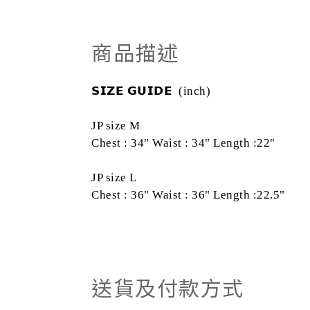
商品描述
𝗦𝗜𝗭𝗘
𝗚𝗨𝗜𝗗𝗘
(inch)
JP size M
Chest : 34"
Waist : 34"
Length :22"
JP size L
Chest : 36"
Waist : 36"
Length :22.5"
送貨及付款方式