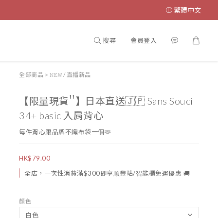
繁體中文
搜尋
會員登入
全部商品
>
𝙽𝙴𝚆 / 直播新品
【限量現貨ꜝꜝ】日本直送🇯🇵 Sans Souci
34+ basic 入肩背心
每件背心跟品牌不織布袋一個🫶
HK$79.00
全店，一次性消費滿$300即享順豐站/智能櫃免運優惠 🚚
顏色