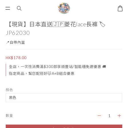
【現貨】日本直送🇯🇵菱花lace長褲 🏷️
JP62030
📍自帶內里
HK$178.00
全店，一次性消費滿$300即享順豐站/智能櫃免運優惠 🚚
指定商品，幫您配搭好😽A+B組合優惠
顏色
數量