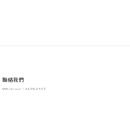
聯絡我們
Whatsapp：6659 6155
Email：walawalahk2005@gmail.com
退換貨政策
｜
運送服務方式
｜2022 © WALAWALA CO.LTD.All Rights
Reserved