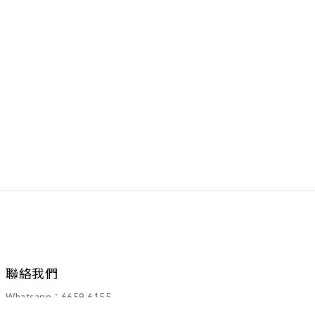
聯絡我們
Whatsapp：6659 6155
Email：walawalahk2005@gmail.com