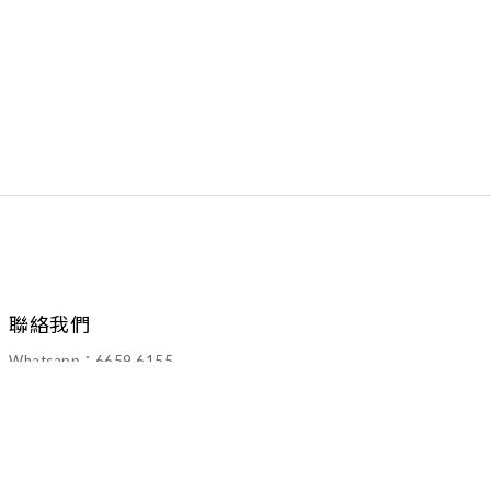
聯絡我們
Whatsapp：6659 6155
Email：walawalahk2005@gmail.com
退換貨政策
｜
運送服務方式
｜2022 © WALAWALA CO.LTD.All Rights