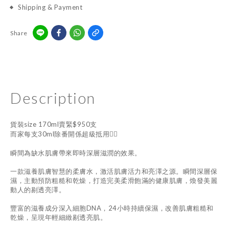
Shipping & Payment
Share
Description
貨裝size 170ml賣緊$950支
而家每支30ml除番開係超級抵用👍🏻
瞬間為缺水肌膚帶來即時深層滋潤的效果。
一款滋養肌膚智慧的柔膚水，激活肌膚活力和亮澤之源。瞬間深層保
濕，主動預防粗糙和乾燥，打造完美柔滑飽滿的健康肌膚，煥發美麗
動人的剔透亮澤。
豐富的滋養成分深入細胞DNA，24小時持續保濕，改善肌膚粗糙和
乾燥，呈現年輕細緻剔透亮肌。