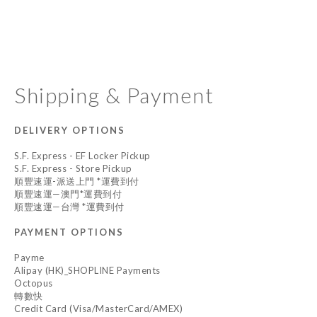
Shipping & Payment
DELIVERY OPTIONS
S.F. Express - EF Locker Pickup
S.F. Express - Store Pickup
順豐速運-派送上門 *運費到付
順豐速運—澳門*運費到付
順豐速運—台灣 *運費到付
PAYMENT OPTIONS
Payme
Alipay (HK)_SHOPLINE Payments
Octopus
轉數快
Credit Card (Visa/MasterCard/AMEX)