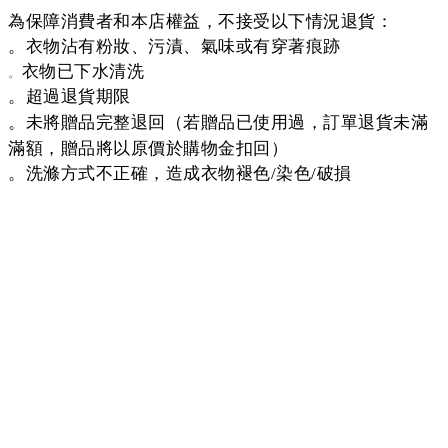
為保障消費者和本店權益，不接受以下情況退貨：
。衣物沾有粉妝、污漬、氣味或有穿著痕跡
衣物已下水清洗
。
超過退貨期限
。
未將贈品完整退回（若贈品已使用過，訂單退貨未滿
。
滿額，贈品將以原價於購物金扣回）
洗滌方式不正確，造成衣物褪色
染色
破損
。
/
/