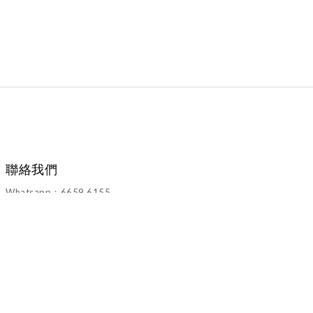
聯絡我們
Whatsapp：6659 6155
Email：walawalahk2005@gmail.com
退換貨政策
｜
運送服務方式
｜2022 © WALAWALA CO.LTD.All Rights
Reserved