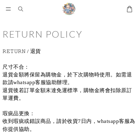
RETURN POLICY
退貨
𝚁𝙴𝚃𝚄𝚁𝙽
/
尺寸不合：
退貨金額將保留為購物金，於下次購物時使用。如需退
款請
客服協助辦理。
whatsapp
退貨後若訂單金額末達免運標準，購物金將會扣除原訂
單運費。
瑕疵品更換：
收到瑕疵或錯誤商品，請於收貨
日内，
客服為
7
whatsapp
你提供協助。